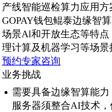
产线智能巡检算力应用方
GOPAY钱包鲲泰边缘智
场景Al和开放生态等特
理计算及机器学习等场景
预约专家咨询
业务挑战
需要具备边缘智算能力
服务器须整合AI技术