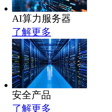
AI算力服务器
了解更多
安全产品
了解更多