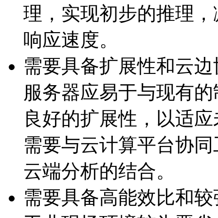
理，实现初步的推理，
响应速度。
需要具备扩展性和云边
服务器应易于与现有的
良好的扩展性，以适应
需要与云计算平台协同
云端分析的结合。
需要具备高能效比和较