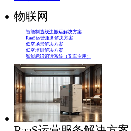
物联网
智能制造线边搬运解决方案
RaaS运营服务解决方案
低空场景解决方案
低空培训解决方案
智能标识识读系统（叉车专用）
RaaS运营服务解决方案