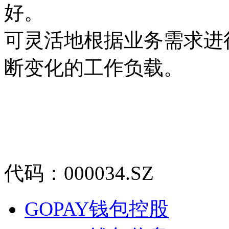
好。
可灵活地根据业务需求进
断变化的工作负载。
代码：000034.SZ
GOPAY钱包控股