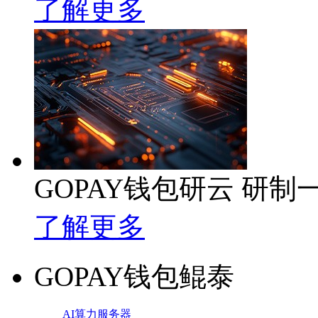
了解更多
GOPAY钱包研云 研
了解更多
GOPAY钱包鲲泰
AI算力服务器