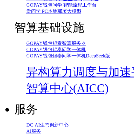
GOPAY钱包问学 智能流程工作台
爱问学 PC本地部署大模型
智算基础设施
GOPAY钱包鲲泰智算服务器
GOPAY钱包鲲泰问学一体机
GOPAY钱包鲲泰问学一体机DeepSeek版
异构算力调度与加速
智算中心(AICC)
服务
DC·AI生态创新中心
AI服务