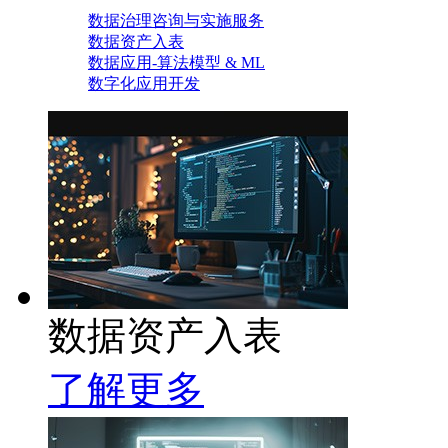
数据治理咨询与实施服务
数据资产入表
数据应用-算法模型 & ML
数字化应用开发
数据资产入表
了解更多