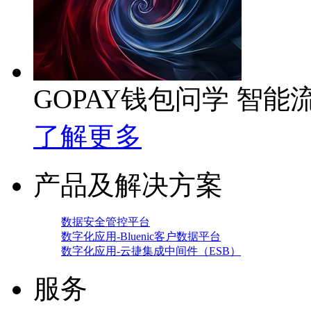
GOPAY钱包问学 智能
了解更多
产品及解决方案
数据安全管控平台
数字化应用-Bluenic客户数据平台
数字化应用-云捷集成中间件（ESB）
服务