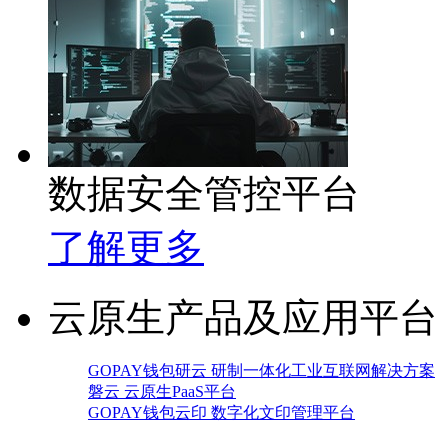
数据安全管控平台
了解更多
云原生产品及应用平台
GOPAY钱包研云 研制一体化工业互联网解决方案
磐云 云原生PaaS平台
GOPAY钱包云印 数字化文印管理平台